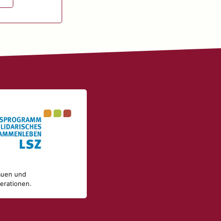
rauen und
erationen.