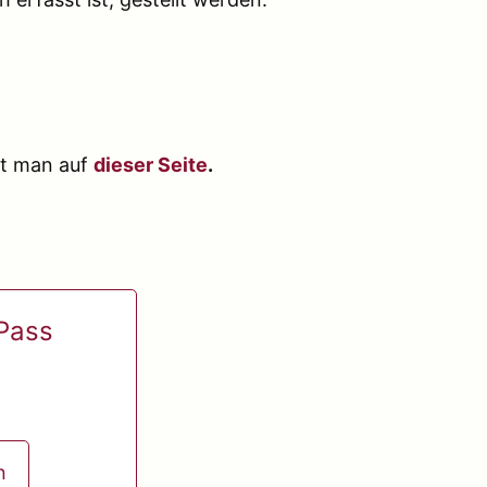
et man auf
dieser Seite
.
-Pass
n